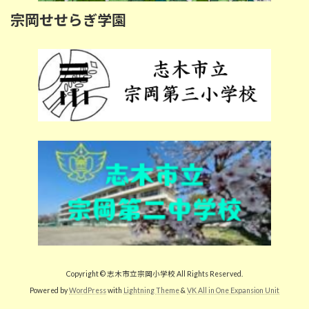
宗岡せせらぎ学園
Copyright © 志木市立宗岡小学校 All Rights Reserved.
Powered by
WordPress
with
Lightning Theme
&
VK All in One Expansion Unit