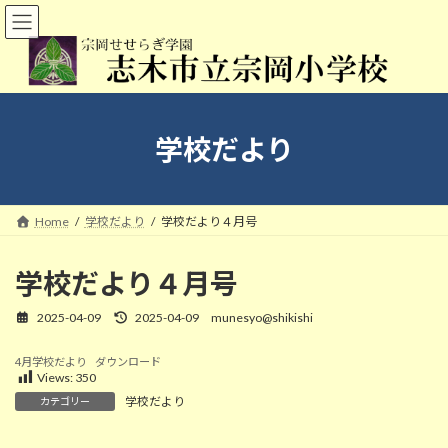
コ
ナ
ン
ビ
テ
ゲ
ン
ー
ツ
シ
へ
ョ
ス
ン
学校だより
キ
に
ッ
移
プ
動
Home
学校だより
学校だより４月号
学校だより４月号
2025-04-09
2025-04-09
munesyo@shikishi
最
終
更
4月学校だより
ダウンロード
新
Views:
350
日
学校だより
カテゴリー
時
:
4/9 通学班会議・一斉下校（全学年）