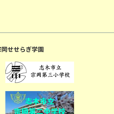
宗岡せせらぎ学園