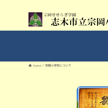
コ
ナ
ン
ビ
テ
ゲ
ン
ー
ツ
シ
へ
ョ
ス
ン
キ
に
ッ
移
プ
動
Home
宗岡小学校について