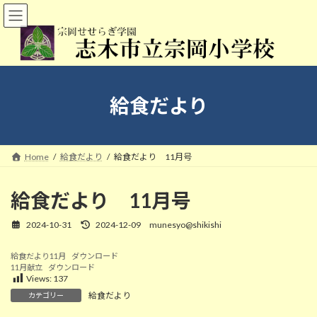
コ
ナ
ン
ビ
テ
ゲ
ン
ー
ツ
シ
へ
ョ
ス
ン
給食だより
キ
に
ッ
移
プ
動
Home
給食だより
給食だより 11月号
給食だより 11月号
2024-10-31
2024-12-09
munesyo@shikishi
最
終
更
給食だより11月
ダウンロード
新
11月献立
ダウンロード
日
Views:
137
時
給食だより
カテゴリー
:
10/30 学校運営協議会