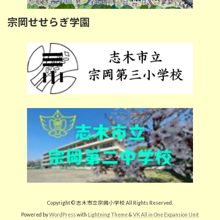
宗岡せせらぎ学園
Copyright © 志木市立宗岡小学校 All Rights Reserved.
Powered by
WordPress
with
Lightning Theme
&
VK All in One Expansion Unit