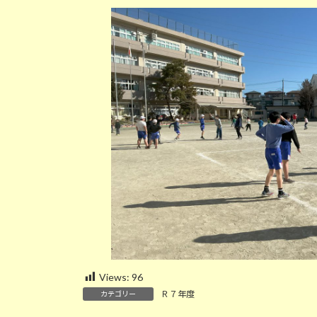
新
日
時
:
Views:
96
Ｒ７年度
カテゴリー