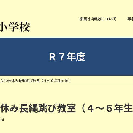
宗岡小学校について
学
Ｒ７年度
委員会20分休み長縄跳び教室（４～６年生対象）
0分休み長縄跳び教室（４～６年
hi