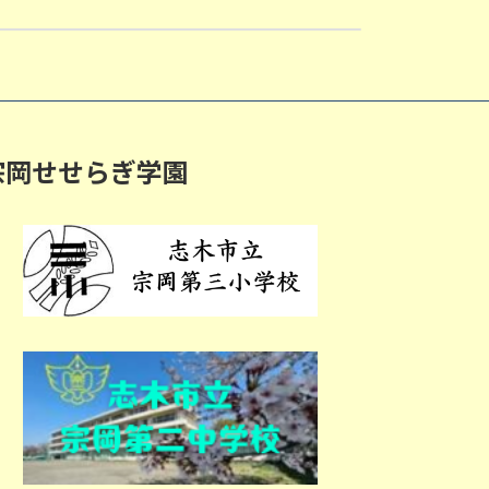
宗岡せせらぎ学園