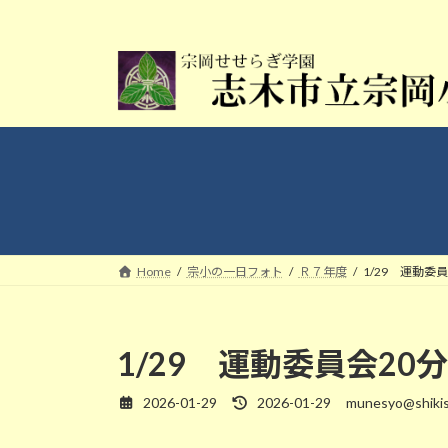
コ
ナ
ン
ビ
テ
ゲ
ン
ー
ツ
シ
へ
ョ
ス
ン
キ
に
ッ
移
プ
動
Home
宗小の一日フォト
Ｒ７年度
1/29 運動
1/29 運動委員会2
2026-01-29
2026-01-29
munesyo@shikis
最
終
更