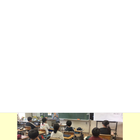
当初に子供たちに配付され、本校でタブレットを使用する際の11
の約束事が記されています。ちょうど２学期も折り返しで中だる
みの時期です。タブレットを使用し、効果的な学習が展開できる
よう、改めてポイントになる箇所について、学年の実態に応じて
伝えました。
写真は２年生の様子です。タブレットのハードディスクの容量につ
いて考えてもらうため、実際に電源を入れて調べています。「学習
に関係のない写真や動画は撮らないようにすること」などを指導
しました。