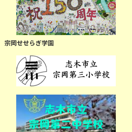
宗岡せせらぎ学園