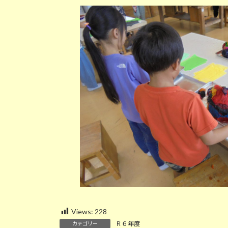
新
日
時
:
Views:
228
Ｒ６年度
カテゴリー