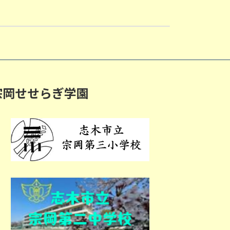
３年生)
宗岡せせらぎ学園