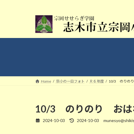
コ
ナ
ン
ビ
テ
ゲ
ン
ー
ツ
シ
へ
ョ
ス
ン
キ
に
ッ
移
プ
動
Home
宗小の一日フォト
Ｒ６年度
10/3 のりの
10/3 のりのり お
2024-10-03
2024-10-03
munesyo@shikis
最
終
更