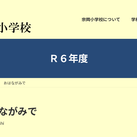
宗岡小学校について
学
Ｒ６年度
り おはながみで
はながみで
hi