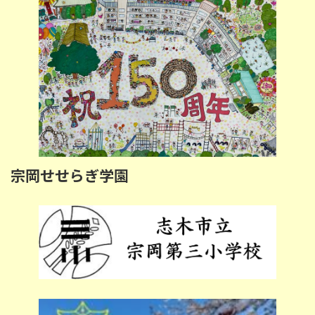
宗岡せせらぎ学園