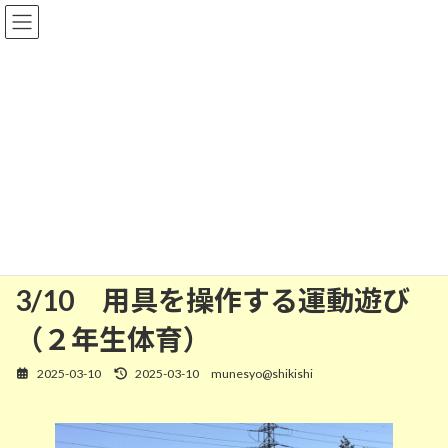
コ
ナ
ン
ビ
テ
ゲ
ン
ー
ツ
シ
へ
ョ
ス
ン
Ｒ６年度
キ
に
ッ
移
プ
動
Home
宗小の一日フォト
Ｒ６年度
3/10 用具を操作する運動遊び（２年生体育）
3/10 用具を操作する運動遊び
（２年生体育）
2025-03-10
2025-03-10
munesyo@shikishi
最
終
更
新
日