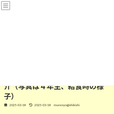
コ
ナ
ン
ビ
テ
ゲ
ン
ー
ツ
シ
へ
ョ
ス
ン
Ｒ６年度
キ
に
ッ
移
プ
動
Home
宗小の一日フォト
Ｒ６年度
3/18 宗岡せせらぎ学園動画紹介（写真は４年生、給食時の様子）
3/18 宗岡せせらぎ学園動画紹
介（写真は４年生、給食時の様
子）
2025-03-18
2025-03-18
munesyo@shikishi
最
終