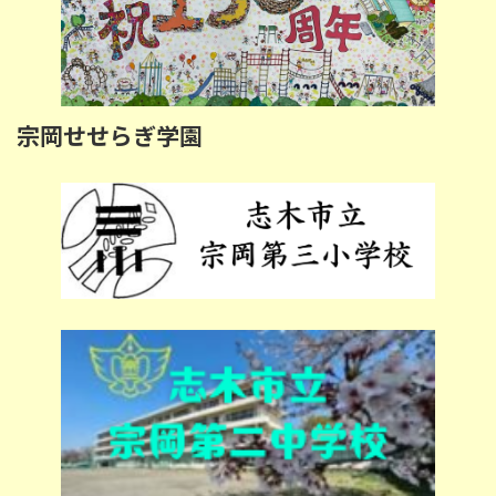
宗岡せせらぎ学園