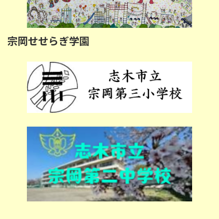
宗岡せせらぎ学園