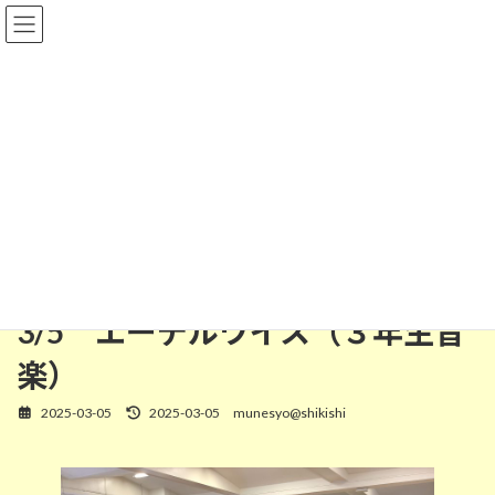
コ
ナ
ン
ビ
テ
ゲ
ン
ー
ツ
シ
へ
ョ
ス
ン
Ｒ６年度
キ
に
ッ
移
プ
動
Home
宗小の一日フォト
Ｒ６年度
3/5 エーデルワイス（３年生音楽）
3/5 エーデルワイス（３年生音
楽）
2025-03-05
2025-03-05
munesyo@shikishi
最
終
更
新
日