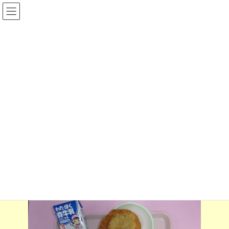
コ
ナ
ン
ビ
テ
ゲ
ン
ー
ツ
シ
へ
ョ
ス
ン
Ｒ８年度
キ
に
ッ
移
プ
動
Home
給食フォト
Ｒ８年度
4月15日の給食
4月15日の給食
2026-04-15
2026-04-21
munesyo@shikishi
最
終
更
新
日
時
: