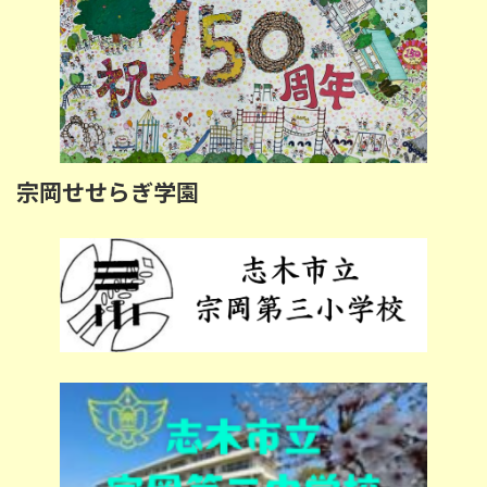
宗岡せせらぎ学園