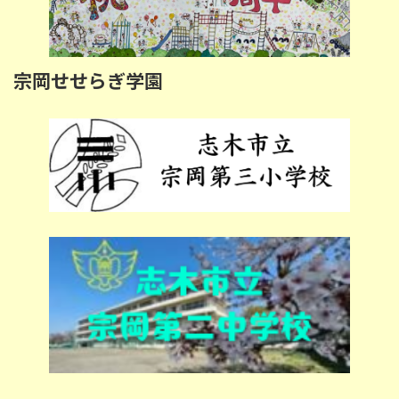
宗岡せせらぎ学園