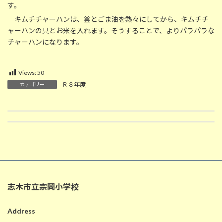
す。
キムチチャーハンは、釜とごま油を熱々にしてから、キムチチ
ャーハンの具とお米を入れます。そうすることで、よりパラパラな
チャーハンになります。
Views:
50
Ｒ８年度
カテゴリー
6/11 ゆでて食べよう（５年生家庭科）
6/12 福祉について考えよう（４年生むねおか学）
2026-06-11
2026-06-12
志木市立宗岡小学校
Address