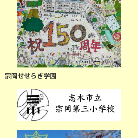
宗岡せせらぎ学園