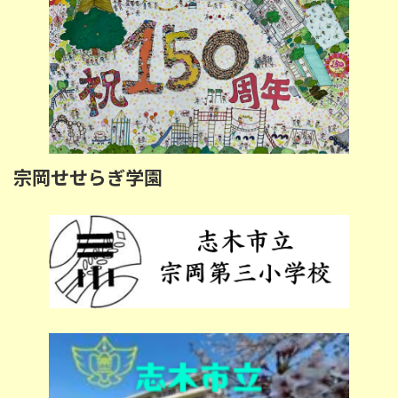
宗岡せせらぎ学園