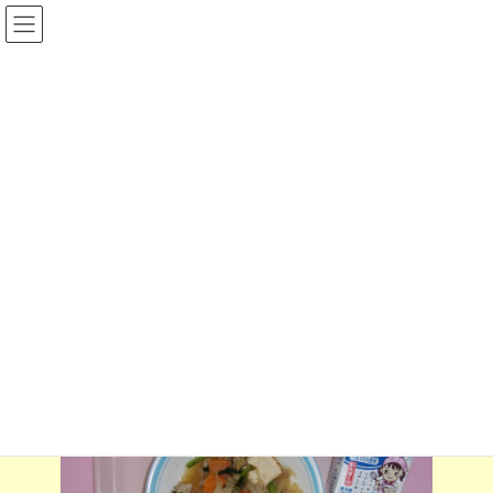
コ
ナ
ン
ビ
テ
ゲ
ン
ー
ツ
シ
へ
ョ
ス
ン
Ｒ８年度
キ
に
ッ
移
プ
動
Home
給食フォト
Ｒ８年度
6月19日の給食
6月19日の給食
2026-06-19
2026-06-22
munesyo@shikishi
最
終
更
新
日
時
: