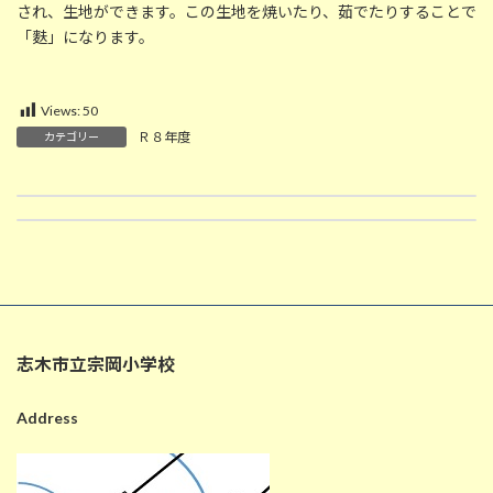
され、生地ができます。この生地を焼いたり、茹でたりすることで
「麩」になります。
Views:
50
Ｒ８年度
カテゴリー
6/18 日光の自然散策・見学（６年生修学旅行１日目）
6/19 日光東照宮見学（６年生修学旅行２日目）
2026-06-18
2026-06-19
志木市立宗岡小学校
Address