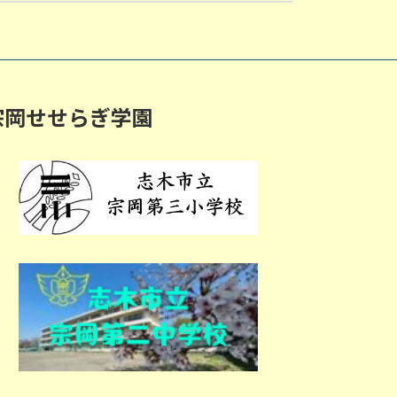
宗岡せせらぎ学園