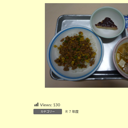
新
日
時
:
Views:
130
Ｒ７年度
カテゴリー
学校だより７月号