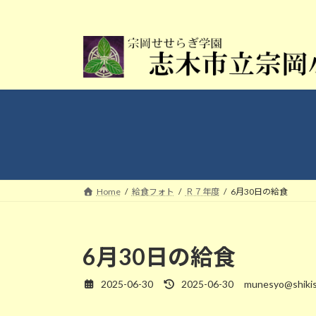
コ
ナ
ン
ビ
テ
ゲ
ン
ー
ツ
シ
へ
ョ
ス
ン
キ
に
ッ
移
プ
動
Home
給食フォト
Ｒ７年度
6月30日の給食
6月30日の給食
2025-06-30
2025-06-30
munesyo@shikis
最
終
更