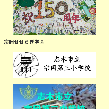
宗岡せせらぎ学園