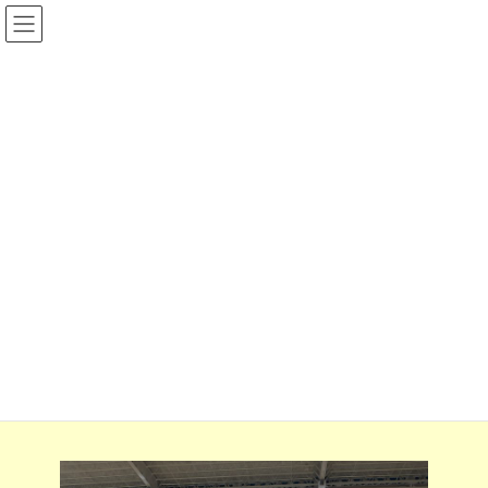
コ
ナ
ン
ビ
テ
ゲ
ン
ー
ツ
シ
へ
ョ
ス
ン
Ｒ８年度
キ
に
ッ
移
プ
動
Home
宗小の一日フォト
Ｒ８年度
6/30 宿泊学習説明会（５年生保護者様）
6/30 宿泊学習説明会（５年生
保護者様）
2026-06-30
2026-06-30
munesyo@shikishi
最
終
更
新
日