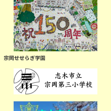
宗岡せせらぎ学園