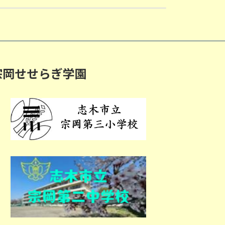
宗岡せせらぎ学園