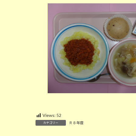
新
日
時
:
Views:
52
Ｒ８年度
カテゴリー
6/4 体力テスト（２・５年生学校行事）