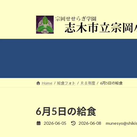
コ
ナ
ン
ビ
テ
ゲ
ン
ー
ツ
シ
へ
ョ
ス
ン
キ
に
ッ
移
プ
動
Home
給食フォト
Ｒ８年度
6月5日の給食
6月5日の給食
2026-06-05
2026-06-08
munesyo@shikis
最
終
更