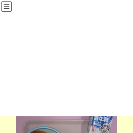
コ
ナ
ン
ビ
テ
ゲ
ン
ー
ツ
シ
へ
ョ
ス
ン
Ｒ８年度
キ
に
ッ
移
プ
動
Home
給食フォト
Ｒ８年度
7月1日の給食
7月1日の給食
2026-07-01
2026-07-06
munesyo@shikishi
最
終
更
新
日
時
: