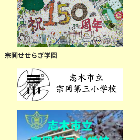
宗岡せせらぎ学園