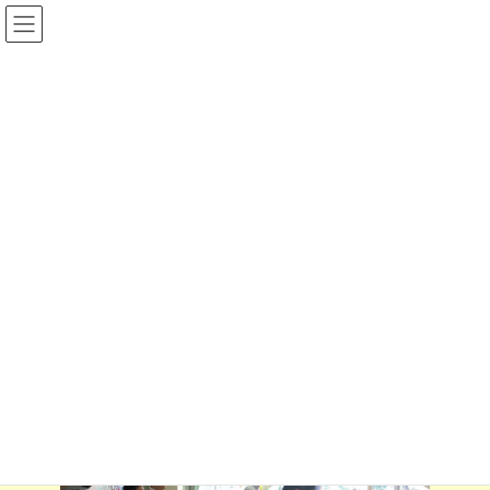
コ
ナ
ン
ビ
テ
ゲ
ン
ー
ツ
シ
へ
ョ
ス
ン
Ｒ７年度
キ
に
ッ
移
プ
動
Home
宗小の一日フォト
Ｒ７年度
7/3 第２回学校運営協議会
7/3 第２回学校運営協議会
2025-07-03
2025-07-03
munesyo@shikishi
最
終
更
新
日
時
: