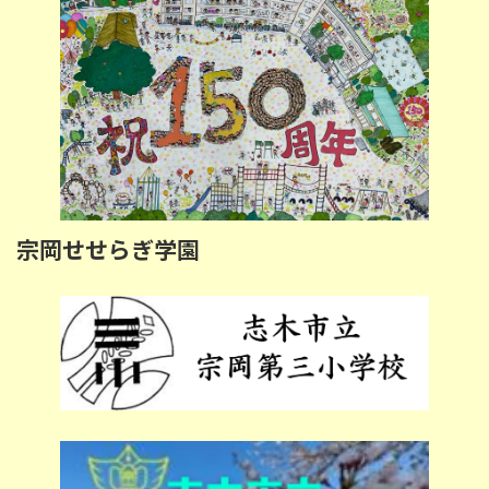
宗岡せせらぎ学園