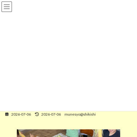
コ
ナ
ン
ビ
テ
ゲ
ン
ー
ツ
シ
へ
ョ
ス
ン
Ｒ８年度
キ
に
ッ
移
プ
動
Home
宗小の一日フォト
Ｒ８年度
7/6 とうもろこしの皮むき（３年生総合的な学習の時間）
7/6 とうもろこしの皮むき（３
年生総合的な学習の時間）
2026-07-06
2026-07-06
munesyo@shikishi
最
終
更
新
日