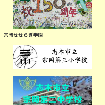
宗岡せせらぎ学園