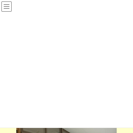
コ
ナ
ン
ビ
テ
ゲ
ン
ー
ツ
シ
へ
ョ
ス
ン
Ｒ８年度
キ
に
ッ
移
プ
動
Home
宗小の一日フォト
Ｒ８年度
7/7 七夕【たんぽぽ学級前掲示板】
7/7 七夕【たんぽぽ学級前掲示
板】
2026-07-07
2026-07-07
munesyo@shikishi
最
終
更
新
日