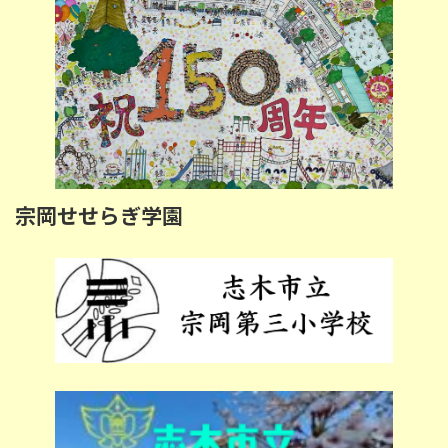
宗岡せせらぎ学園