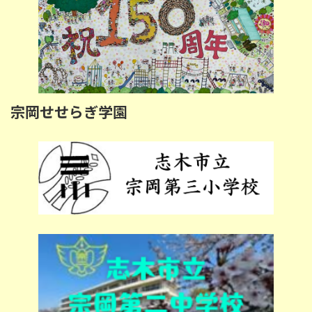
宗岡せせらぎ学園