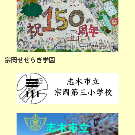
宗岡せせらぎ学園