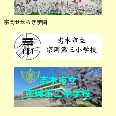
宗岡せせらぎ学園